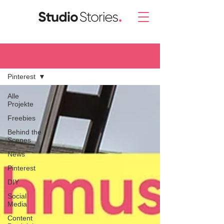
Blog.
Pinterest
Alle
Projekte
Freebies
Behind the
Scenes
News
Pinterest
DIY
Social
Media
Content