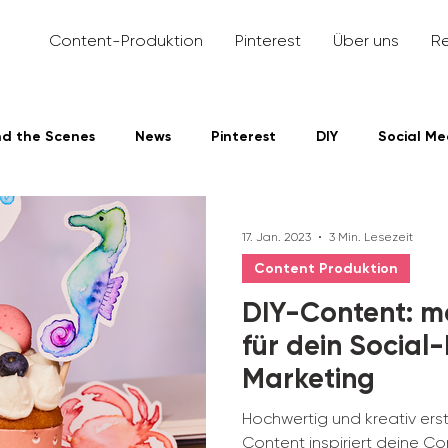
Content-Produktion
Pinterest
Über uns
R
nd the Scenes
News
Pinterest
DIY
Social Me
dIn
17. Jan. 2023
3 Min. Lesezeit
Content Produktion
DIY-Content: m
für dein Social
Marketing
Hochwertig und kreativ erst
Content inspiriert deine C