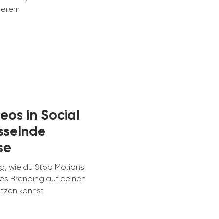
nserem
eos in Social
sselnde
se
og, wie du Stop Motions
kes Branding auf deinen
utzen kannst