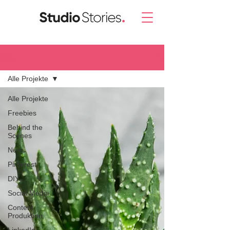
Blog.
Alle Projekte
Alle Projekte
Freebies
Behind the
Scenes
News
Pinterest
DIY
Social Media
Content
Produktion