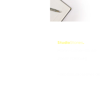
Studio
Stories
.
Martin-Luther-Str. 4a
20459 Hamburg
hallo@studiostories.de