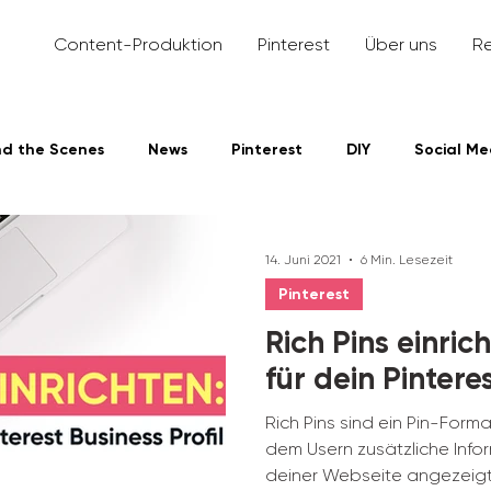
Content-Produktion
Pinterest
Über uns
R
nd the Scenes
News
Pinterest
DIY
Social Me
dIn
14. Juni 2021
6 Min. Lesezeit
Pinterest
Rich Pins einric
für dein Pinteres
Rich Pins sind ein Pin-Format
dem Usern zusätzliche Inf
deiner Webseite angezeig