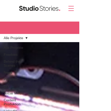
Blog.
Alle Projekte
Alle Projekte
Freebies
Behind the
Scenes
News
Pinterest
DIY
Social Media
Content
Produktion