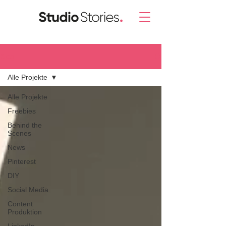
Blog.
Alle Projekte
Alle Projekte
Freebies
Behind the
Scenes
News
Pinterest
DIY
Social Media
Content
Produktion