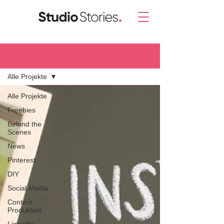
Blog.
Alle Projekte
Alle Projekte
Freebies
Behind the
Scenes
News
Pinterest
DIY
Social Media
Content
Produktion