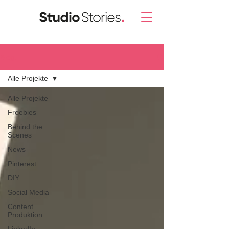
Blog.
Alle Projekte
Alle Projekte
Freebies
Behind the
Scenes
News
Pinterest
DIY
Social Media
Content
Produktion