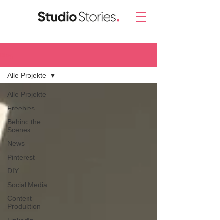
Blog.
Alle Projekte
Alle Projekte
Freebies
Behind the
Scenes
News
Pinterest
DIY
Social Media
Content
Produktion