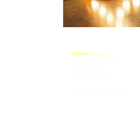
Studio
Stories
.
Martin-Luther-Str. 4a
20459 Hamburg
hallo@studiostories.de