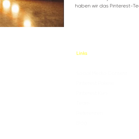
haben wir das Pinterest-Tea
Links
Social Media Content
Pinterest Pakete
Pinterest Kurs
Team
Referenzen
Blog