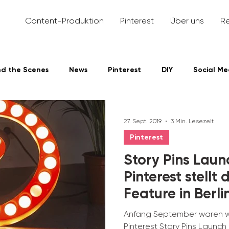
Content-Produktion
Pinterest
Über uns
R
nd the Scenes
News
Pinterest
DIY
Social Me
dIn
27. Sept. 2019
3 Min. Lesezeit
Pinterest
Story Pins Laun
Pinterest stellt
Feature in Berlin
Anfang September waren wir
Pinterest Story Pins Launch