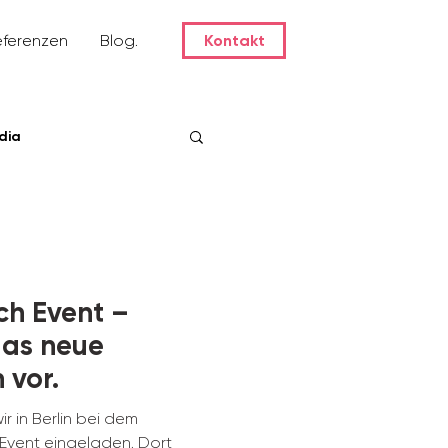
eferenzen
Blog.
Kontakt
dia
ch Event –
 das neue
 vor.
 in Berlin bei dem
 Event eingeladen. Dort