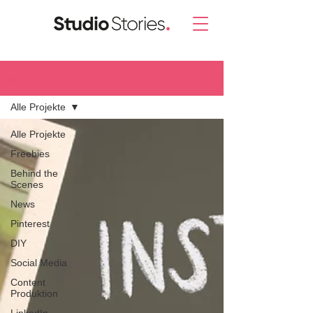
Blog.
Alle Projekte
Alle Projekte
Freebies
Behind the
Scenes
News
Pinterest
DIY
Social Media
Content
Produktion