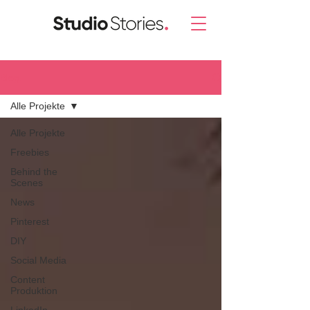
Blog.
Alle Projekte
Alle Projekte
Freebies
Behind the
Scenes
News
Pinterest
DIY
Social Media
Content
Produktion