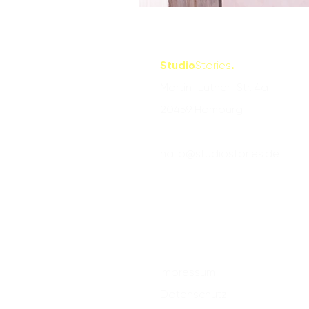
Studio
Stories
.
Martin-Luther-Str. 4a
20459 Hamburg
hallo@studiostories.de
Impressum
Datenschutz