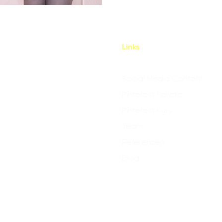
Links
Social Media Content
Pinterest Pakete
Pinterest Kurs
Team
Referenzen
Blog