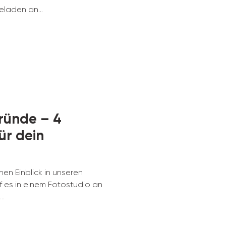
eladen an...
ründe – 4
ür dein
nen Einblick in unseren
rf es in einem Fotostudio an
..