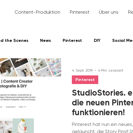
Content-Produktion
Pinterest
Über uns
R
nd the Scenes
News
Pinterest
DIY
Social Me
dIn
4. Sept. 2019
4 Min. Lesezeit
Pinterest
StudioStories. e
die neuen Pinter
funktionieren!
Pinterest hat nun ein neues
gelauncht: die Story Pins!! 