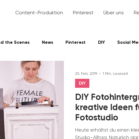
Content-Produktion
Pinterest
Über uns
R
nd the Scenes
News
Pinterest
DIY
Social Me
dIn
25. Feb. 2019
1 Min. Lesezeit
DIY
DIY Fotohinterg
kreative Ideen f
Fotostudio
Heute erhältst du einen klei
Studio-Alltag. Natürlich da