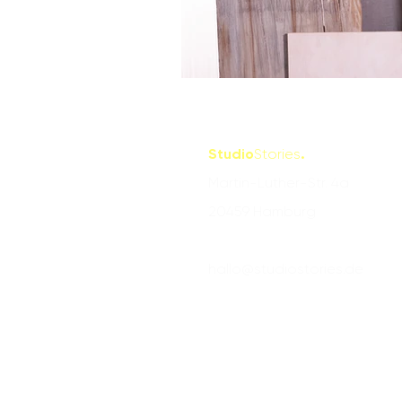
Studio
Stories
.
Martin-Luther-Str. 4a
20459 Hamburg
hallo@studiostories.de