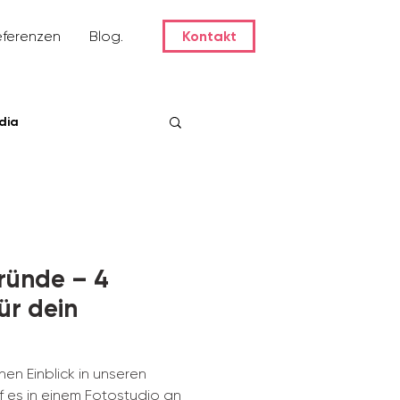
eferenzen
Blog.
Kontakt
dia
ründe – 4
ür dein
nen Einblick in unseren
rf es in einem Fotostudio an