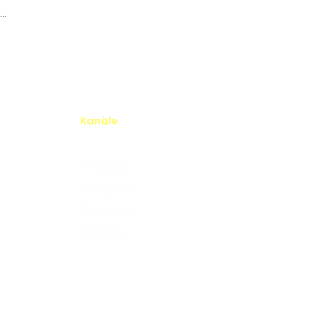
..
Kanäle
Pinterest
Instagram
Facebook
LinkedIn