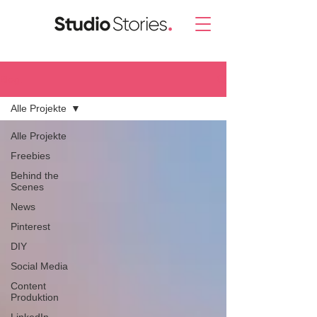
Blog.
Alle Projekte
Alle Projekte
Freebies
Behind the
Scenes
News
Pinterest
DIY
Social Media
Content
Produktion