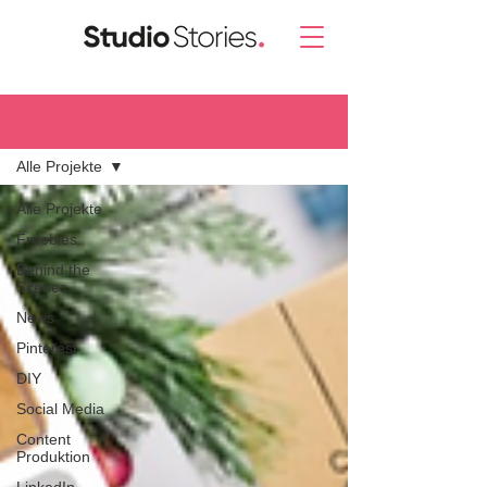
Blog.
Alle Projekte
Alle Projekte
Freebies
Behind the
Scenes
News
Pinterest
DIY
Social Media
Content
Produktion