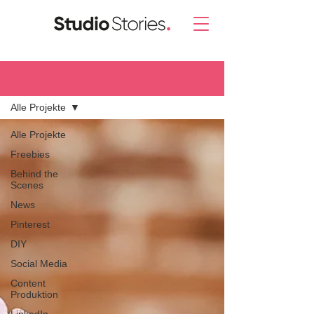
Blog.
Alle Projekte
Alle Projekte
Freebies
Behind the
Scenes
News
Pinterest
DIY
Social Media
Content
Produktion